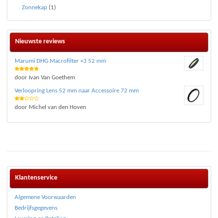
Zonnekap
(1)
Nieuwste reviews
Marumi DHG Macrofilter +3 52 mm
Waardering
door Ivan Van Goethem
5
uit 5
Verloopring Lens 52 mm naar Accessoire 72 mm
Waar
door Michel van den Hoven
deri
ng
2
uit 5
Klantenservice
Algemene Voorwaarden
Bedrijfsgegevens