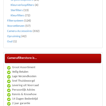
Kleurverloopfilters
(4)
Sterfilters
(13)
Kleurfilters
(72)
Filtersysteem
(126)
Voorzetlenzen
(57)
Camera Accessoires
(332)
Opruiming
(42)
Oud
(1)
Camerafilterstore is…
Groot Assortiment
Veilig Betalen
Lage Verzendkosten
Snel Thuisbezorgd
Levering uit Voorraad
Persoonlijk Advies
Kennis & Knowhow
14 Dagen Bedenktijd
2 jaar garantie