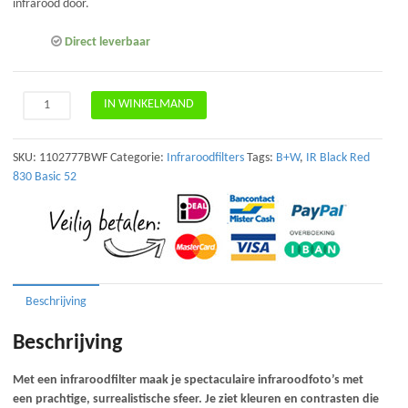
infrarood door.
Direct leverbaar
B+W
IN WINKELMAND
093
IR
Black
SKU:
1102777BWF
Categorie:
Infraroodfilters
Tags:
B+W
,
IR Black Red
Red
830 Basic 52
830
Basic
52mm
aantal
Beschrijving
Beschrijving
Met een infraroodfilter maak je spectaculaire infraroodfoto’s met
een prachtige, surrealistische sfeer. Je ziet kleuren en contrasten die