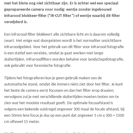
met het blote oog niet zichtbaar zijn. Er is echter wel een speciaal
geprepareerde camera voor nodig: eentje zonder ingebouwd
infrarood blokkeer-filter (“IR-CUT filter”) of eentje waarbij dit filter
verwijderd is.
Een infrarood filter blokkeert alle zichtbare licht en is daarom volledig
zwart. Het enige wat doorgelaten wordt is het normaliter onzichtbare
infraroodgebied. Voor het gebruik van dit filter voor infrarood fotografie
is een statief een vereiste, omdat je gaat werken met lange
sluitertijden. Infraroodfilters worden behalve voor landschapsfotografie,
ook gebruikt voor forensische fotografie.
Tijdens het fotograferen kun je geen gebruik maken van de
automatische stand, omdat die immers niets ziet door het filter. Je kunt
het beste de camera eerst focussen en dan het filter erop draaien;
vervolgens zul je met verschillende sluitertijden moeten testen om te
zien wat het mooiste resultaat geeft. De optimale focusafstand is
volgens een bekende vuistregel ongeveer 300 maal de focale afstand, bij
een 50mm lens focus je dus op een punt dat ongeveer 5 cm x 300 = 1500
cm oftewel 15 meter.