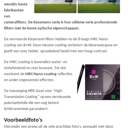
werelds beste
fabrikanten
van
camerafilters. De Käsemann serie is hun ultieme serie professionele
filters met de beste optische eigenschappen.
De vermaarde Käsemann filters hebben nu de 8-laags MRC Nano-
coating van B+W. Deze nieuwe coating verbetert de kleurweergave en
geeft een zeer helder, sprankelend beeld met een hoog contrast.
De MRC coating is bovendien water- en
stofafstotend en zeer krasvast. Tot slot
voorkomt de
MRC-Nano-coating
reflecties
en ander ongewenste effecten.
De toevoeging
HTC
staat voor “High
Transmission Coating” op een vernieuwde
polarisatiefolie die een nog betere
lichttransmissie garandeert.
Voorbeeldfoto’s
Hieronder een greep uit de vele prachtige foto’s, gemaakt met deze