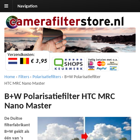
Navigation
Home
›
Filters
›
Polarisatiefilters
›
B+W Polarisatiefilter
HTC MRC Nano Master
B+W Polarisatiefilter HTC MRC
Nano Master
De Duitse
filterfabrikant
B+W geldt als
één van ‘s