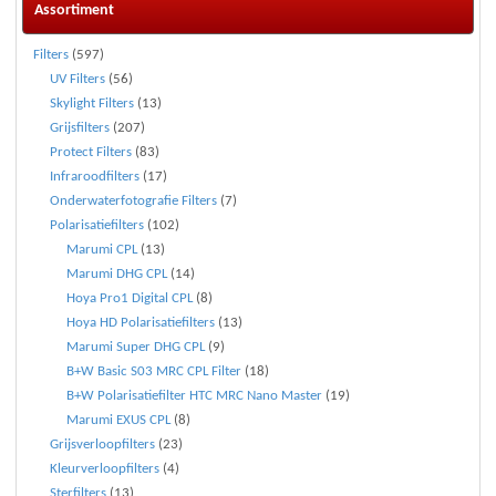
Assortiment
Filters
(597)
UV Filters
(56)
Skylight Filters
(13)
Grijsfilters
(207)
Protect Filters
(83)
Infraroodfilters
(17)
Onderwaterfotografie Filters
(7)
Polarisatiefilters
(102)
Marumi CPL
(13)
Marumi DHG CPL
(14)
Hoya Pro1 Digital CPL
(8)
Hoya HD Polarisatiefilters
(13)
Marumi Super DHG CPL
(9)
B+W Basic S03 MRC CPL Filter
(18)
B+W Polarisatiefilter HTC MRC Nano Master
(19)
Marumi EXUS CPL
(8)
Grijsverloopfilters
(23)
Kleurverloopfilters
(4)
Sterfilters
(13)