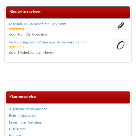
Nieuwste reviews
Marumi DHG Macrofilter +3 52 mm
Waardering
door Ivan Van Goethem
5
uit 5
Verloopring Lens 52 mm naar Accessoire 72 mm
Waar
door Michel van den Hoven
deri
ng
2
uit 5
Klantenservice
Algemene Voorwaarden
Bedrijfsgegevens
Levering en Betaling
Disclaimer
Privacy