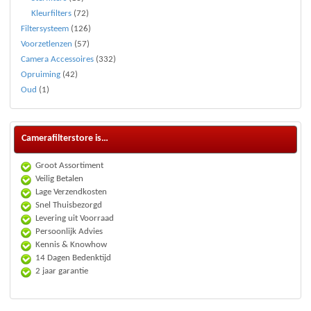
Kleurfilters
(72)
Filtersysteem
(126)
Voorzetlenzen
(57)
Camera Accessoires
(332)
Opruiming
(42)
Oud
(1)
Camerafilterstore is…
Groot Assortiment
Veilig Betalen
Lage Verzendkosten
Snel Thuisbezorgd
Levering uit Voorraad
Persoonlijk Advies
Kennis & Knowhow
14 Dagen Bedenktijd
2 jaar garantie