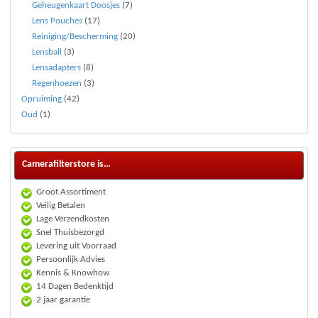
Geheugenkaart Doosjes
(7)
Lens Pouches
(17)
Reiniging/Bescherming
(20)
Lensball
(3)
Lensadapters
(8)
Regenhoezen
(3)
Opruiming
(42)
Oud
(1)
Camerafilterstore is…
Groot Assortiment
Veilig Betalen
Lage Verzendkosten
Snel Thuisbezorgd
Levering uit Voorraad
Persoonlijk Advies
Kennis & Knowhow
14 Dagen Bedenktijd
2 jaar garantie