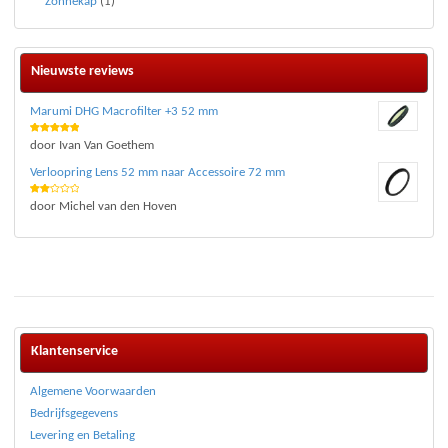
Zonnekap
(1)
Nieuwste reviews
Marumi DHG Macrofilter +3 52 mm
Waardering
door Ivan Van Goethem
5
uit 5
Verloopring Lens 52 mm naar Accessoire 72 mm
Waar
door Michel van den Hoven
deri
ng
2
uit 5
Klantenservice
Algemene Voorwaarden
Bedrijfsgegevens
Levering en Betaling