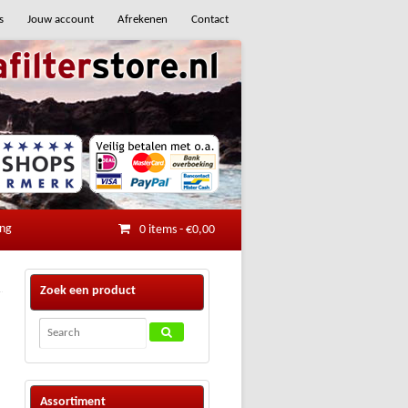
s
Jouw account
Afrekenen
Contact
ing
0 items
-
€
0,00
Zoek een product
Assortiment