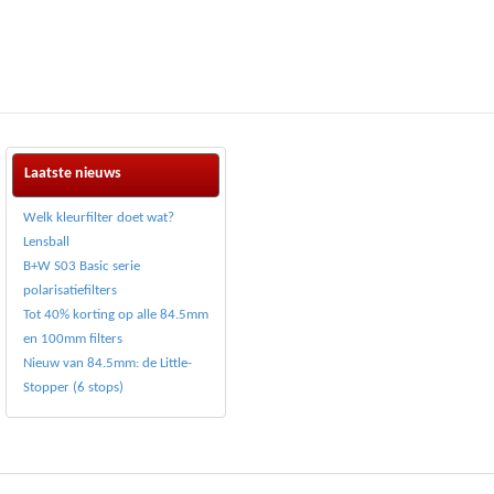
Laatste nieuws
Welk kleurfilter doet wat?
Lensball
B+W S03 Basic serie
polarisatiefilters
Tot 40% korting op alle 84.5mm
en 100mm filters
Nieuw van 84.5mm: de Little-
Stopper (6 stops)