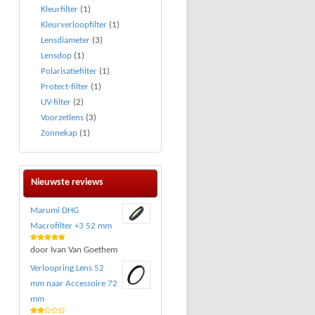
Kleurfilter
(1)
Kleurverloopfilter
(1)
Lensdiameter
(3)
Lensdop
(1)
Polarisatiefilter
(1)
Protect-filter
(1)
UV-filter
(2)
Voorzetlens
(3)
Zonnekap
(1)
Nieuwste reviews
Marumi DHG
Macrofilter +3 52 mm
Waardering
door Ivan Van Goethem
5
uit 5
Verloopring Lens 52
mm naar Accessoire 72
mm