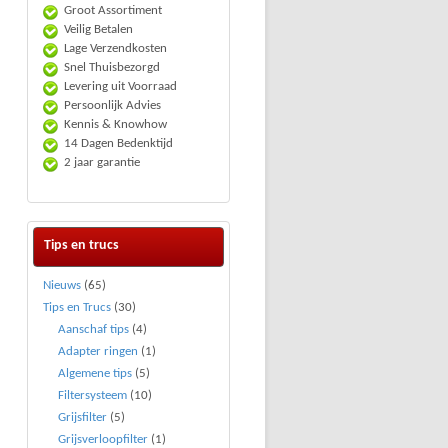
Groot Assortiment
Veilig Betalen
Lage Verzendkosten
Snel Thuisbezorgd
Levering uit Voorraad
Persoonlijk Advies
Kennis & Knowhow
14 Dagen Bedenktijd
2 jaar garantie
Tips en trucs
Nieuws
(65)
Tips en Trucs
(30)
Aanschaf tips
(4)
Adapter ringen
(1)
Algemene tips
(5)
Filtersysteem
(10)
Grijsfilter
(5)
Grijsverloopfilter
(1)