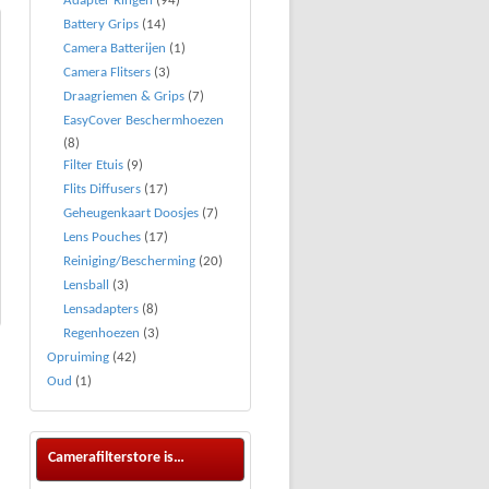
Adapter Ringen
(94)
Battery Grips
(14)
Camera Batterijen
(1)
Camera Flitsers
(3)
Draagriemen & Grips
(7)
EasyCover Beschermhoezen
(8)
Filter Etuis
(9)
Flits Diffusers
(17)
Geheugenkaart Doosjes
(7)
Lens Pouches
(17)
Reiniging/Bescherming
(20)
Lensball
(3)
Lensadapters
(8)
Regenhoezen
(3)
Opruiming
(42)
Oud
(1)
Camerafilterstore is…