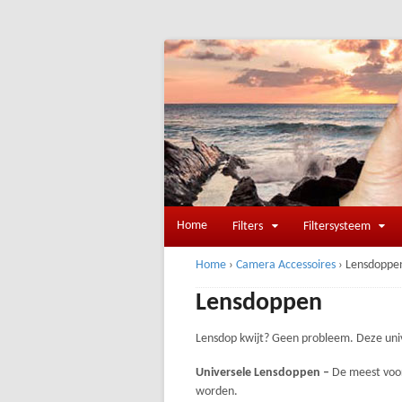
Home
Filters
Filtersysteem
Home
›
Camera Accessoires
›
Lensdoppe
Lensdoppen
Lensdop kwijt? Geen probleem. Deze univ
Universele Lensdoppen –
De meest voor
worden.