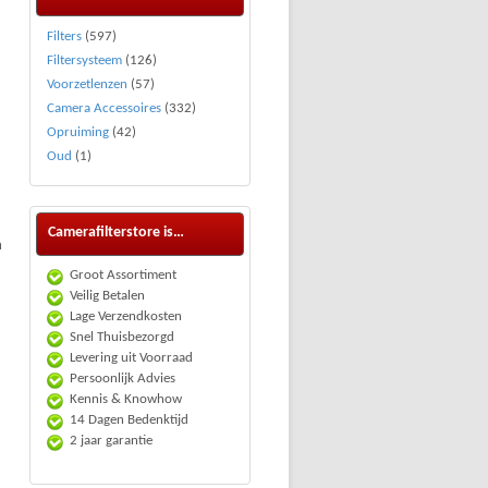
Filters
(597)
Filtersysteem
(126)
Voorzetlenzen
(57)
Camera Accessoires
(332)
Opruiming
(42)
Oud
(1)
Camerafilterstore is…
n
Groot Assortiment
Veilig Betalen
Lage Verzendkosten
Snel Thuisbezorgd
Levering uit Voorraad
Persoonlijk Advies
Kennis & Knowhow
14 Dagen Bedenktijd
2 jaar garantie