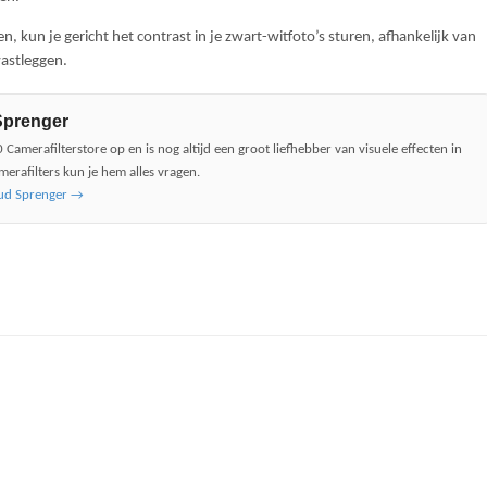
en, kun je gericht het contrast in je zwart-witfoto’s sturen, afhankelijk van
vastleggen.
Sprenger
 Camerafilterstore op en is nog altijd een groot liefhebber van visuele effecten in
merafilters kun je hem alles vragen.
aud Sprenger
→