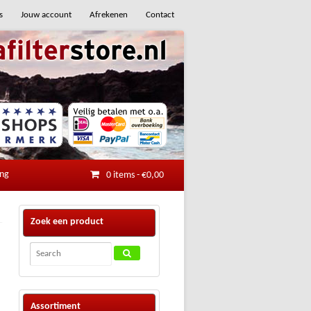
s
Jouw account
Afrekenen
Contact
ing
0 items
-
€
0,00
Zoek een product
Assortiment