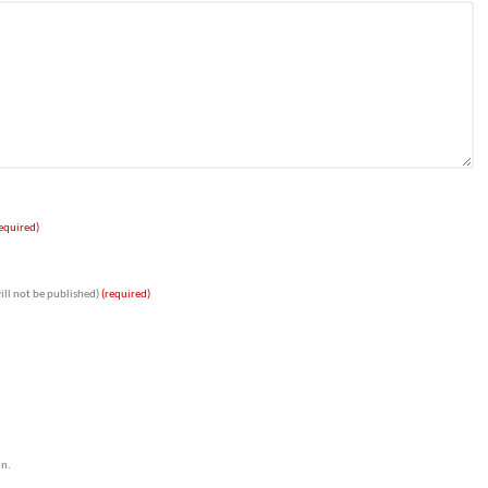
equired)
ill not be published)
(required)
jn.