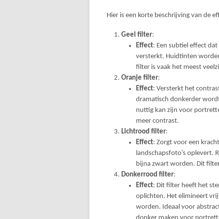
Hier is een korte beschrijving van de eff
Geel filter
:
Effect
: Een subtiel effect d
versterkt. Huidtinten worden 
filter is vaak het meest veel
Oranje filter
:
Effect
: Versterkt het contra
dramatisch donkerder wordt
nuttig kan zijn voor portre
meer contrast.
Lichtrood filter
:
Effect
: Zorgt voor een krach
landschapsfoto’s oplevert. R
bijna zwart worden. Dit filte
Donkerrood filter
:
Effect
: Dit filter heeft het 
oplichten. Het elimineert vr
worden. Ideaal voor abstrac
donker maken voor portrett