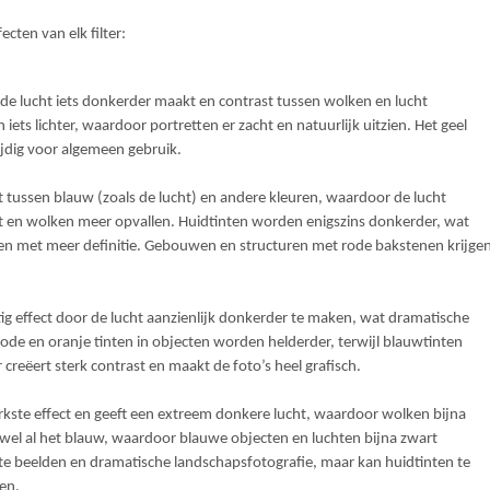
ecten van elk filter:
at de lucht iets donkerder maakt en contrast tussen wolken en lucht
iets lichter, waardoor portretten er zacht en natuurlijk uitzien. Het geel
zijdig voor algemeen gebruik.
st tussen blauw (zoals de lucht) en andere kleuren, waardoor de lucht
 en wolken meer opvallen. Huidtinten worden enigszins donkerder, wat
tten met meer definitie. Gebouwen en structuren met rode bakstenen krijge
tig effect door de lucht aanzienlijk donkerder te maken, wat dramatische
ode en oranje tinten in objecten worden helderder, terwijl blauwtinten
r creëert sterk contrast en maakt de foto’s heel grafisch.
sterkste effect en geeft een extreem donkere lucht, waardoor wolken bijna
ijwel al het blauw, waardoor blauwe objecten en luchten bijna zwart
te beelden en dramatische landschapsfotografie, maar kan huidtinten te
en.