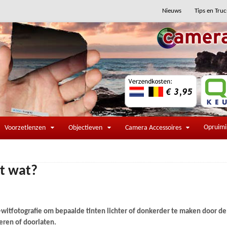
Nieuws
Tips en Truc
Opruim
Voorzetlenzen
Objectieven
Camera Accessoires
et wat?
t-witfotografie om bepaalde tinten lichter of donkerder te maken door de
eren of doorlaten.