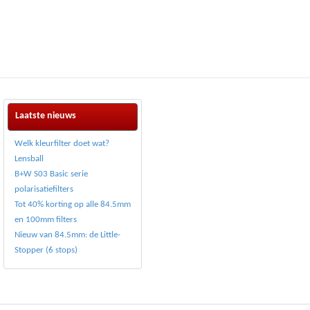
Laatste nieuws
Welk kleurfilter doet wat?
Lensball
B+W S03 Basic serie
polarisatiefilters
Tot 40% korting op alle 84.5mm
en 100mm filters
Nieuw van 84.5mm: de Little-
Stopper (6 stops)