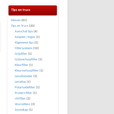
Tips en trucs
Nieuws
(65)
Tips en Trucs
(30)
Aanschaf tips
(4)
Adapter ringen
(1)
Algemene tips
(5)
Filtersysteem
(10)
Grijsfilter
(5)
Grijsverloopfilter
(1)
Kleurfilter
(1)
Kleurverloopfilter
(1)
Lensdiameter
(3)
Lensdop
(1)
Polarisatiefilter
(1)
Protect-filter
(1)
UV-filter
(2)
Voorzetlens
(3)
Zonnekap
(1)