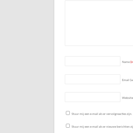
Name
(r
Email (w
Website
Stuur mij een e-mail als er vervolgreacties zijn.
Stuur mij een e-mail als er nieuwe berichten zi