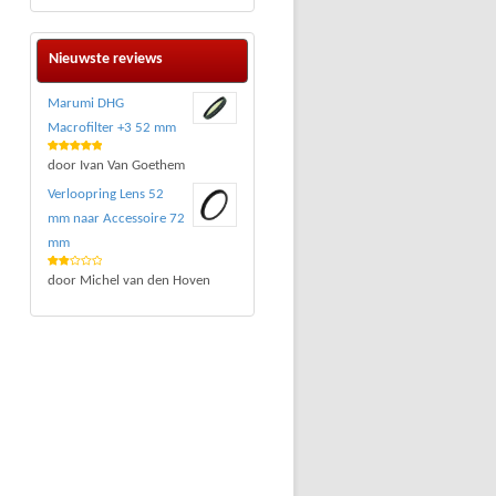
Nieuwste reviews
Marumi DHG
Macrofilter +3 52 mm
Waardering
door Ivan Van Goethem
5
uit 5
Verloopring Lens 52
mm naar Accessoire 72
mm
Waar
door Michel van den Hoven
deri
ng
2
uit 5