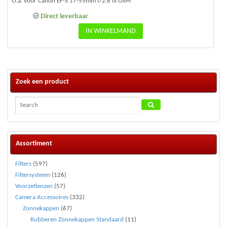
O.a. voor Canon EF-S 17-55mm f/2.8 IS USM
Direct leverbaar
IN WINKELMAND
Zoek een product
Assortiment
Filters
(597)
Filtersysteem
(126)
Voorzetlenzen
(57)
Camera Accessoires
(332)
Zonnekappen
(67)
Rubberen Zonnekappen Standaard
(11)