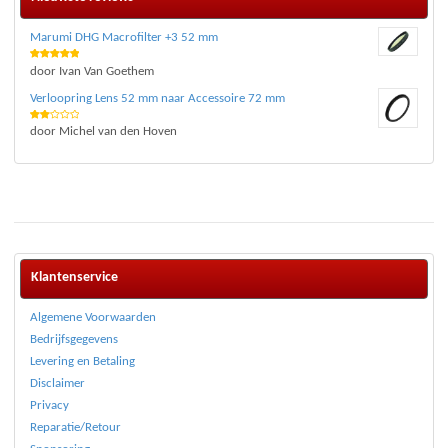
Marumi DHG Macrofilter +3 52 mm
Waardering
door Ivan Van Goethem
5
uit 5
Verloopring Lens 52 mm naar Accessoire 72 mm
Waar
door Michel van den Hoven
deri
ng
2
uit 5
Klantenservice
Algemene Voorwaarden
Bedrijfsgegevens
Levering en Betaling
Disclaimer
Privacy
Reparatie/Retour