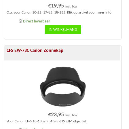
Waar
€
19,95
incl. btw
derin
g
O.a. voor Canon 10-22, 17-85, 18-135. Klik op artikel voor meer info.
2.33
uit 5
Direct leverbaar
IN WINKELMAND
CFS EW-73C Canon Zonnekap
€
23,95
incl. btw
Voor Canon EF-S 10-18mm f 4.5-5.6 IS STM objectief