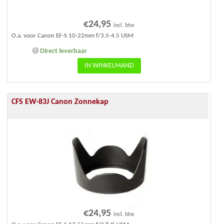
€
24,95
incl. btw
O.a. voor Canon EF-S 10-22mm f/3.5-4.5 USM
Direct leverbaar
IN WINKELMAND
CFS EW-83J Canon Zonnekap
€
24,95
incl. btw