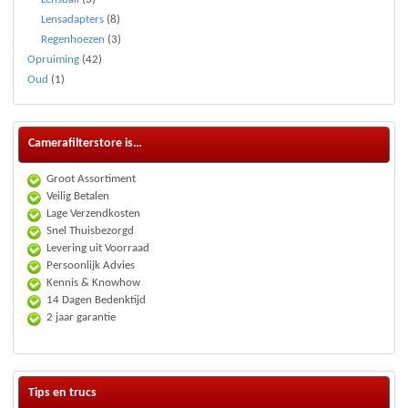
Lensadapters
(8)
Regenhoezen
(3)
Opruiming
(42)
Oud
(1)
Camerafilterstore is…
Groot Assortiment
Veilig Betalen
Lage Verzendkosten
Snel Thuisbezorgd
Levering uit Voorraad
Persoonlijk Advies
Kennis & Knowhow
14 Dagen Bedenktijd
2 jaar garantie
Tips en trucs