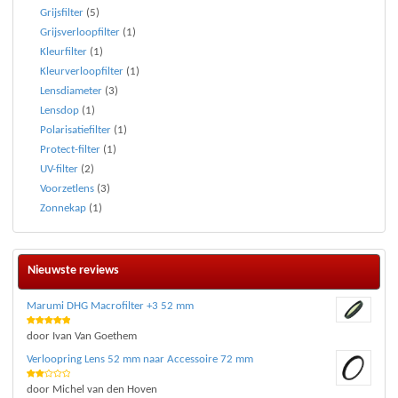
Grijsfilter
(5)
Grijsverloopfilter
(1)
Kleurfilter
(1)
Kleurverloopfilter
(1)
Lensdiameter
(3)
Lensdop
(1)
Polarisatiefilter
(1)
Protect-filter
(1)
UV-filter
(2)
Voorzetlens
(3)
Zonnekap
(1)
Nieuwste reviews
Marumi DHG Macrofilter +3 52 mm
Waardering
door Ivan Van Goethem
5
uit 5
Verloopring Lens 52 mm naar Accessoire 72 mm
Waar
door Michel van den Hoven
deri