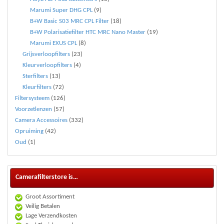
Marumi Super DHG CPL
(9)
B+W Basic S03 MRC CPL Filter
(18)
B+W Polarisatiefilter HTC MRC Nano Master
(19)
Marumi EXUS CPL
(8)
Grijsverloopfilters
(23)
Kleurverloopfilters
(4)
Sterfilters
(13)
Kleurfilters
(72)
Filtersysteem
(126)
Voorzetlenzen
(57)
Camera Accessoires
(332)
Opruiming
(42)
Oud
(1)
Camerafilterstore is…
Groot Assortiment
Veilig Betalen
Lage Verzendkosten