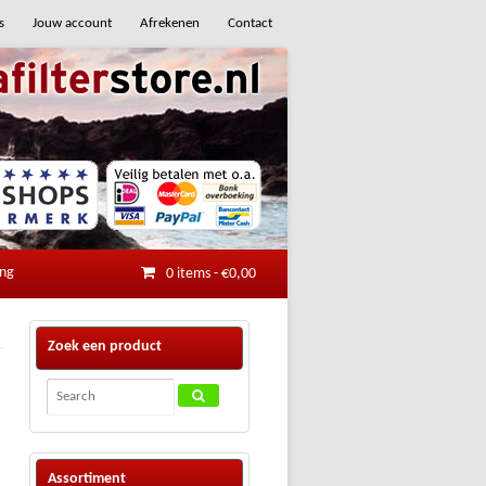
s
Jouw account
Afrekenen
Contact
ing
0 items
-
€
0,00
Zoek een product
Assortiment