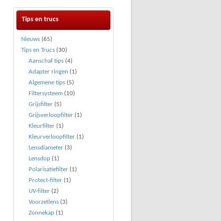
Tips en trucs
Nieuws
(65)
Tips en Trucs
(30)
Aanschaf tips
(4)
Adapter ringen
(1)
Algemene tips
(5)
Filtersysteem
(10)
Grijsfilter
(5)
Grijsverloopfilter
(1)
Kleurfilter
(1)
Kleurverloopfilter
(1)
Lensdiameter
(3)
Lensdop
(1)
Polarisatiefilter
(1)
Protect-filter
(1)
UV-filter
(2)
Voorzetlens
(3)
Zonnekap
(1)