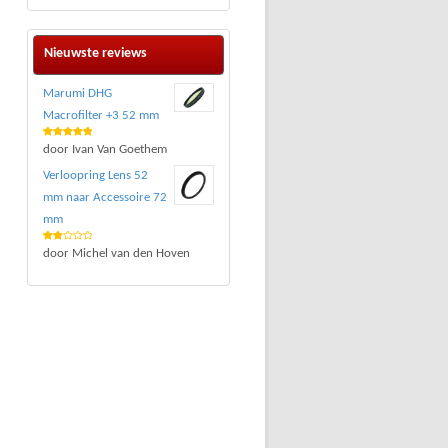
Nieuwste reviews
Marumi DHG
Macrofilter +3 52 mm
Waardering
door Ivan Van Goethem
5
uit 5
Verloopring Lens 52
mm naar Accessoire 72
mm
Waar
door Michel van den Hoven
deri
ng
2
uit 5