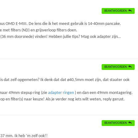
BEANTWOORDEN
pus OMD E-MIII. De lens die ik het meest gebruik is 14-40mm pancake.
 met filters (ND) en grijsverloop filters doen.
oor (36 mm doorsnede) vinden! Hebben jullie tips? Mag ook adapter zijn…
BEANTWOORDEN
is dat zelf opgemeten? Ik denk dat dat ø40,5mm moet zijn, dat staater ook
 naar 49mm stepup ring (zie
adapter ringen
) en dan een 49mm montagering.
p en filter(s) naar keuze! Als je verder nog iets wilt weten, reply gerust.
BEANTWOORDEN
37 mm. Ik heb ‘m zelf ook!!