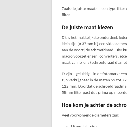
Zoals de juiste maat en een type filter 
filter.
De juiste maat kiezen
Dit is het makkelijkste onderdeel. Iede
klein zijn (ø 37mm bij een videocamera
aan de voorzijde schroefdraad. Hier ku
macro voorzetlenzen, converters, etce
maat van je lens (schroefdraad diamete
Er zijn – gelukkig – in de fotomarkt e
zijn verkrijgbaar in de maten 52 tot 7
122 mm. Doordat de schroefdraadmaat 
58mm filter past dus prima op meerde
Hoe kom je achter de schr
Veel voorkomende diameters zijn:
39 mm bij Leica