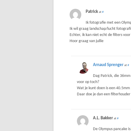
Patrick
at
#
Ik fotografie met een Olym
Ik wil graag landschap/lucht fotografie
Echter, ik kan niet echt de filters v
Hoor graag van jullie
Arnaud Sprenger
at
#
Dag Patrick, die 36mm 
voor op toch?
Wat je kunt doen is een 40.5mm
Daar doe je dan een filterhouder o
A.L. Bakker
at
#
De Olympus pancake is 