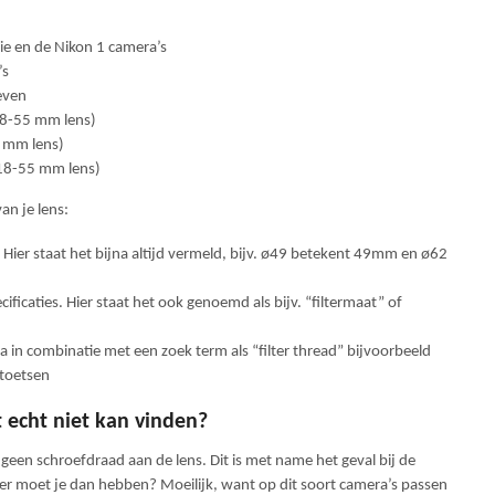
e en de Nikon 1 camera’s
’s
even
18-55 mm lens)
5 mm lens)
(18-55 mm lens)
an je lens:
Hier staat het bijna altijd vermeld, bijv. ø49 betekent 49mm en ø62
cificaties. Hier staat het ook genoemd als bijv. “filtermaat” of
 in combinatie met een zoek term als “filter thread” bijvoorbeeld
ntoetsen
t echt niet kan vinden?
en schroefdraad aan de lens. Dit is met name het geval bij de
er moet je dan hebben? Moeilijk, want op dit soort camera’s passen