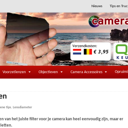
Nieuws
Tips en Truc
Opruim
Voorzetlenzen
Objectieven
Camera Accessoires
zen
ene tips
,
Lensdiameter
n van het juiste filter voor je camera kan heel eenvoudig zijn, maar er
letten.