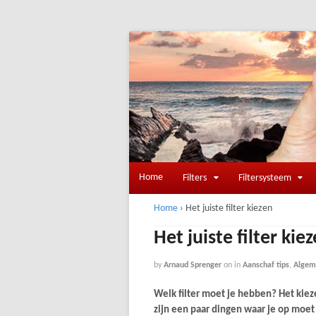
Home
Filters
Filtersysteem
Home
›
Het juiste filter kiezen
Het juiste filter kie
by
Arnaud Sprenger
on
in
Aanschaf tips
,
Algem
Welk filter moet je hebben? Het kieze
zijn een paar dingen waar je op moet 