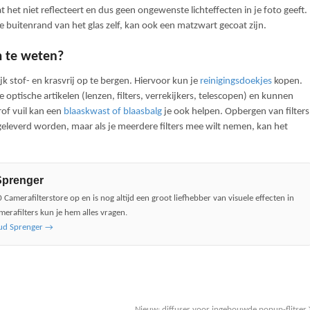
 het niet reflecteert en dus geen ongewenste lichteffecten in je foto geeft.
de buitenrand van het glas zelf, kan ook een matzwart gecoat zijn.
m te weten?
ijk stof- en krasvrij op te bergen. Hiervoor kun je
reinigingsdoekjes
kopen.
 optische artikelen (lenzen, filters, verrekijkers, telescopen) en kunnen
rof vuil kan een
blaaskwast of blaasbalg
je ook helpen. Opbergen van filters
geleverd worden, maar als je meerdere filters mee wilt nemen, kan het
Sprenger
 Camerafilterstore op en is nog altijd een groot liefhebber van visuele effecten in
merafilters kun je hem alles vragen.
aud Sprenger
→
Nieuw: diffuser voor ingebouwde popup-flitser