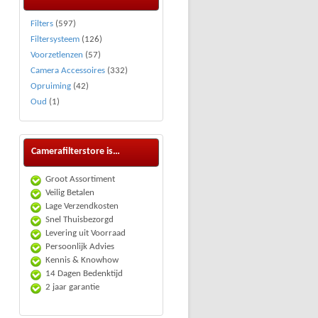
Filters
(597)
Filtersysteem
(126)
Voorzetlenzen
(57)
Camera Accessoires
(332)
Opruiming
(42)
Oud
(1)
Camerafilterstore is…
Groot Assortiment
Veilig Betalen
Lage Verzendkosten
Snel Thuisbezorgd
Levering uit Voorraad
Persoonlijk Advies
Kennis & Knowhow
14 Dagen Bedenktijd
2 jaar garantie