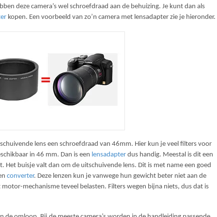
ebben deze camera’s wel schroefdraad aan de behuizing. Je kunt dan als
ter
kopen. Een voorbeeld van zo’n camera met lensadapter zie je hieronder.
schuivende lens een schroefdraad van 46mm. Hier kun je veel filters voor
 beschikbaar in 46 mm. Dan is een
lensadapter
dus handig. Meestal is dit een
gt. Het buisje valt dan om de uitschuivende lens. Dit is met name een goed
een
converter
. Deze lenzen kun je vanwege hun gewicht beter niet aan de
 motor-mechanisme teveel belasten. Filters wegen bijna niets, dus dat is
s in de omloop. Bij de meeste camera’s worden in de handleiding passende