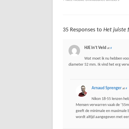
35 Responses to
Het juiste 
HJE in't Veld
at
#
Wat moet ik nu hebben voor 
diameter 52 mm. Ik vind het erg ve
Arnaud Sprenger
at
#
Nikon 18-55 lenzen h
Mensen verwarren vaak de ’55mm’
geeft de minimale en maximale b
wordt altijd aangegeven met een 