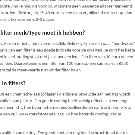
ochte vind je
hier
. Als voor jouw camera geen passende adapter genoemd
rd worden. Richtprijs is 15-40 euro. Neem even vrijblijvend
contact
op, dan
llen. De levertijd is 2-3 dagen.
k filter merk/type moet ik hebben?
s. Kiezen is niet altijd even makkelijk. Gelukkig zijn er een paar “handvaten”
prijs van een filter is een goede indicatie voor de kwaliteit. Je kunt het beste
oed in verhouding staat met je camera en lens. Een filter van 30 euro op een
d idee. Daarentegen is een filter van 100 euro op een camera van €250
ra zal de meerwaarde niet uit dat filter halen.
in filters?
 Dit een chemische laag (of lagen) die tijdens productie aan het glas wordt
aliteit van je foto. Een goede coating heeft weinig reflectie en een hoge
meer licht, hoe beter, scherper, gedetailleerder en contrastrijker je foto.
 een vuil- en waterafstotende laag. En hoe beter de coating, des te
kwaliteit van de ring. Een goede metalen ring heeft schroefdraad dat niet