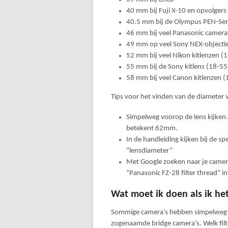
40 mm bij Fuji X-10 en opvolgers
40.5 mm bij de Olympus PEN-Seri
46 mm bij veel Panasonic camera
49 mm op veel Sony NEX-objecti
52 mm bij veel Nikon kitlenzen (
55 mm bij de Sony kitlens (18-5
58 mm bij veel Canon kitlenzen 
Tips voor het vinden van de diameter v
Simpelweg voorop de lens kijken. 
betekent 62mm.
In de handleiding kijken bij de spe
“lensdiameter”
Met Google zoeken naar je camera
“Panasonic FZ-28 filter thread” i
Wat moet ik doen als ik he
Sommige camera’s hebben simpelweg ge
zogenaamde bridge camera’s. Welk filt