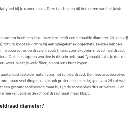
dat goed bij je camera past. Deze tips helpen bij het kiezen van het juiste
re camera heeft een lens. Deze lens heeft een bepaalde diameter. Dit kan vrij
) tot vrij groot (ø 77mm bij een spiegelreflex objectief). Lenzen hebben
n je accessoires op draaien, zoals filters, zonnekappen met schroefdraad,
tera. Ook lensdoppen worden in dit schroefdraad “gehaakt”. Als je dus de
r) weet, weet je welk filter je voor lens kunt kopen.
en aantal vastgestelde maten voor het schroefdraad. De meeste accessoires
7 mm, maar veel dingen kan je ook groter en kleiner krjigen, van 25 tot wel
een gestandaardiseerde maat is, zijn de accessoires dus universeel. Een
re merken, zolang de schroefdraad maat maar klopt.
oefdraad diameter?