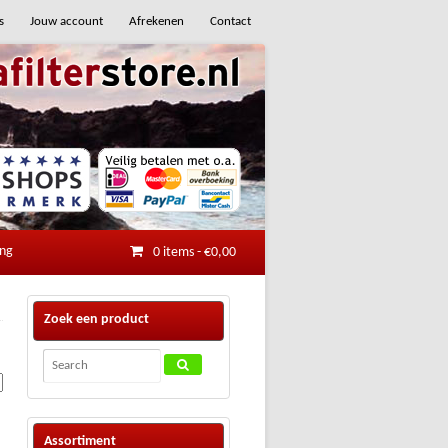
s
Jouw account
Afrekenen
Contact
ing
0 items
-
€
0,00
Zoek een product
Assortiment