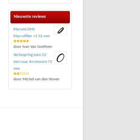
Nieuwste reviews
Marumi DHG
Macrofilter +3 52 mm
Waardering
door Ivan Van Goethem
5
uit 5
Verloopring Lens 52
mm naar Accessoire 72
mm
Waar
door Michel van den Hoven
deri
ng
2
uit 5