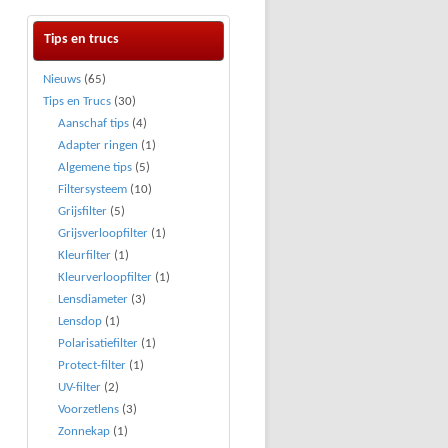
Tips en trucs
Nieuws
(65)
Tips en Trucs
(30)
Aanschaf tips
(4)
Adapter ringen
(1)
Algemene tips
(5)
Filtersysteem
(10)
Grijsfilter
(5)
Grijsverloopfilter
(1)
Kleurfilter
(1)
Kleurverloopfilter
(1)
Lensdiameter
(3)
Lensdop
(1)
Polarisatiefilter
(1)
Protect-filter
(1)
UV-filter
(2)
Voorzetlens
(3)
Zonnekap
(1)