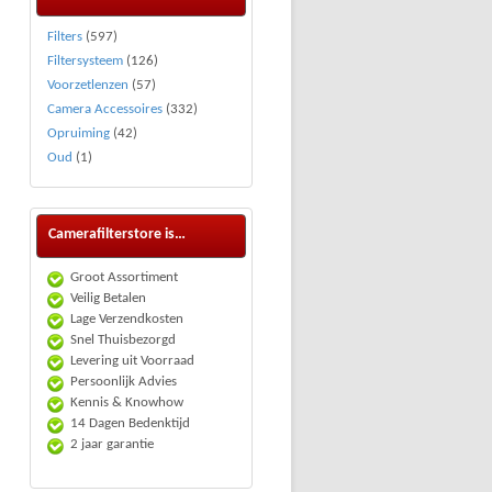
Filters
(597)
Filtersysteem
(126)
Voorzetlenzen
(57)
Camera Accessoires
(332)
Opruiming
(42)
Oud
(1)
Camerafilterstore is…
Groot Assortiment
Veilig Betalen
Lage Verzendkosten
Snel Thuisbezorgd
Levering uit Voorraad
Persoonlijk Advies
Kennis & Knowhow
14 Dagen Bedenktijd
2 jaar garantie