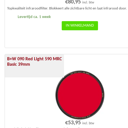
€
80,95
incl. btw
Topkwaliteit infraroodfilter. Blokkeert alle zichtbare licht en laat infrarood door.
Levertijd ca. 1 week
IN WINKELMAND
B+W 090 Red Light 590 MRC
Basic 39mm
€
53,95
incl. btw