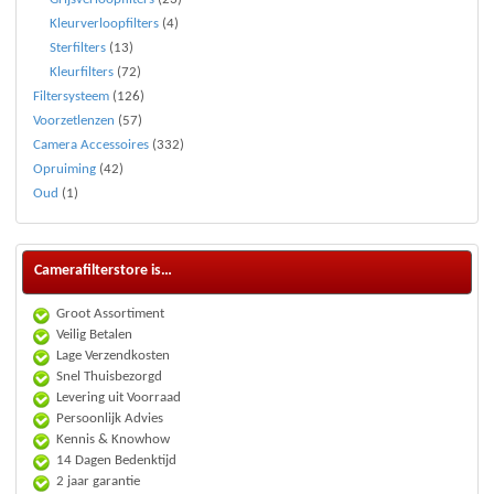
Kleurverloopfilters
(4)
Sterfilters
(13)
Kleurfilters
(72)
Filtersysteem
(126)
Voorzetlenzen
(57)
Camera Accessoires
(332)
Opruiming
(42)
Oud
(1)
Camerafilterstore is…
Groot Assortiment
Veilig Betalen
Lage Verzendkosten
Snel Thuisbezorgd
Levering uit Voorraad
Persoonlijk Advies
Kennis & Knowhow
14 Dagen Bedenktijd
2 jaar garantie