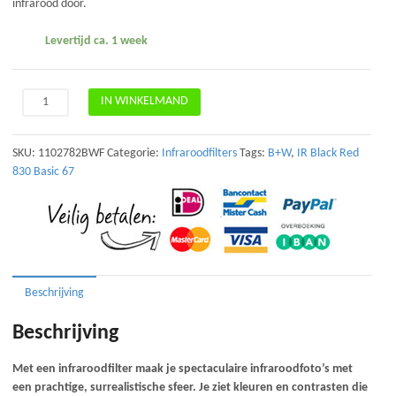
infrarood door.
Levertijd ca. 1 week
B+W
IN WINKELMAND
093
IR
Black
SKU:
1102782BWF
Categorie:
Infraroodfilters
Tags:
B+W
,
IR Black Red
Red
830 Basic 67
830
Basic
67mm
aantal
Beschrijving
Beschrijving
Met een infraroodfilter maak je spectaculaire infraroodfoto’s met
een prachtige, surrealistische sfeer. Je ziet kleuren en contrasten die