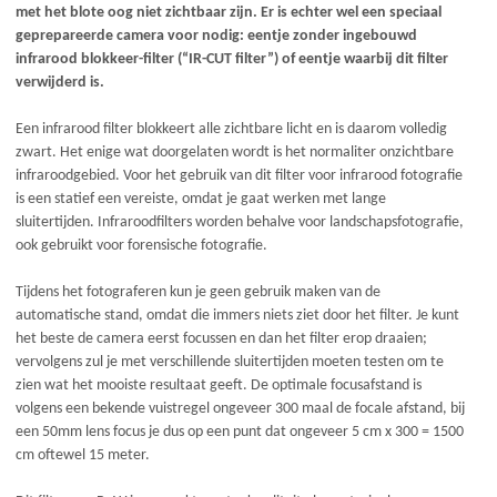
met het blote oog niet zichtbaar zijn. Er is echter wel een speciaal
geprepareerde camera voor nodig: eentje zonder ingebouwd
infrarood blokkeer-filter (“IR-CUT filter”) of eentje waarbij dit filter
verwijderd is.
Een infrarood filter blokkeert alle zichtbare licht en is daarom volledig
zwart. Het enige wat doorgelaten wordt is het normaliter onzichtbare
infraroodgebied. Voor het gebruik van dit filter voor infrarood fotografie
is een statief een vereiste, omdat je gaat werken met lange
sluitertijden. Infraroodfilters worden behalve voor landschapsfotografie,
ook gebruikt voor forensische fotografie.
Tijdens het fotograferen kun je geen gebruik maken van de
automatische stand, omdat die immers niets ziet door het filter. Je kunt
het beste de camera eerst focussen en dan het filter erop draaien;
vervolgens zul je met verschillende sluitertijden moeten testen om te
zien wat het mooiste resultaat geeft. De optimale focusafstand is
volgens een bekende vuistregel ongeveer 300 maal de focale afstand, bij
een 50mm lens focus je dus op een punt dat ongeveer 5 cm x 300 = 1500
cm oftewel 15 meter.