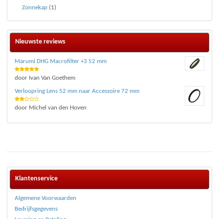
Zonnekap
(1)
Nieuwste reviews
Marumi DHG Macrofilter +3 52 mm
Waardering
door Ivan Van Goethem
5
uit 5
Verloopring Lens 52 mm naar Accessoire 72 mm
Waar
door Michel van den Hoven
deri
ng
2
uit 5
Klantenservice
Algemene Voorwaarden
Bedrijfsgegevens