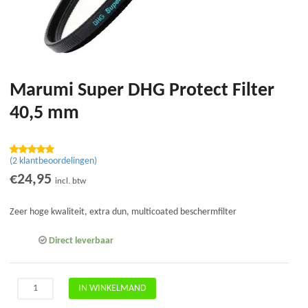
Marumi Super DHG Protect Filter
40,5 mm
(
2
klantbeoordelingen)
Waardering
1
5.00
op 5
€
24,95
incl. btw
gebaseerd
op
klantbeoor
Zeer hoge kwaliteit, extra dun, multicoated beschermfilter
deling
Direct leverbaar
Marumi
IN WINKELMAND
Super