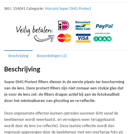
DHG
Protect
SKU:
154041
Categorie:
Marumi Super DHG Protect
Filter
40,5
mm
aantal
Beschrijving
Beoordelingen (2)
Beschrijving
Super DHG Protect filters dienen in de eerste plaats ter bescherming
van de lens. Deze protect-filters zijn niet zomaar een stukje glas dat
je voor de lens zet: de filters dragen actief bij aan de fotokwaliteit
door het minimaliseren van ghosting en re-reflectie.
Deze ongewenste effecten kunnen optreden wanneer licht vanaf de
beeldsensor wordt weerkaatst, en vervolgens weer teruggekaatst
wordt door de lens (re-reflectie). Deze laatste reflectie wordt dan
nogmaals opgevangen door de beeldsensor met een onscherpe foto als