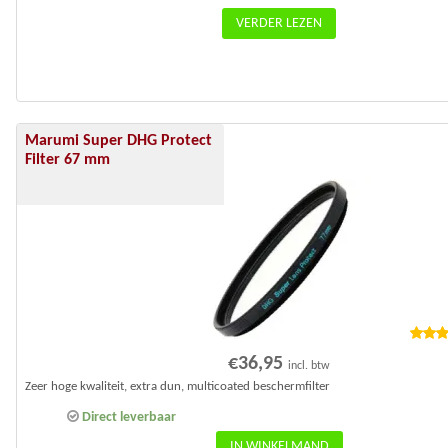
VERDER LEZEN
Marumi Super DHG Protect
Filter 67 mm
Waard
€
36,95
incl. btw
5.00
u
Zeer hoge kwaliteit, extra dun, multicoated beschermfilter
Direct leverbaar
IN WINKELMAND