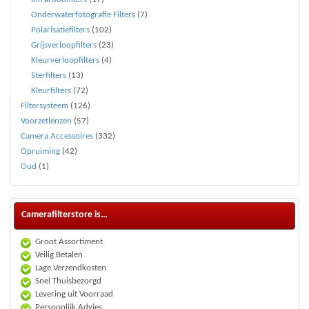
Onderwaterfotografie Filters
(7)
Polarisatiefilters
(102)
Grijsverloopfilters
(23)
Kleurverloopfilters
(4)
Sterfilters
(13)
Kleurfilters
(72)
Filtersysteem
(126)
Voorzetlenzen
(57)
Camera Accessoires
(332)
Opruiming
(42)
Oud
(1)
Camerafilterstore is…
Groot Assortiment
Veilig Betalen
Lage Verzendkosten
Snel Thuisbezorgd
Levering uit Voorraad
Persoonlijk Advies