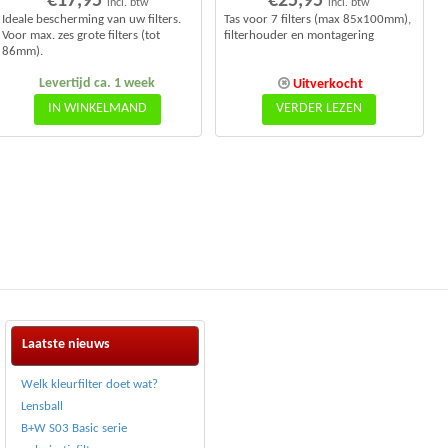
€
17,95
€
25,95
incl. btw
incl. btw
Ideale bescherming van uw filters.
Tas voor 7 filters (max 85x100mm),
Voor max. zes grote filters (tot
filterhouder en montagering
86mm).
Levertijd ca. 1 week
Uitverkocht
IN WINKELMAND
VERDER LEZEN
Laatste nieuws
Welk kleurfilter doet wat?
Lensball
B+W S03 Basic serie