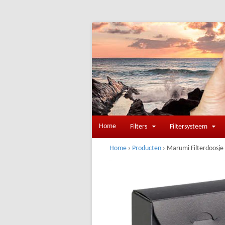
Home
Filters
Filtersysteem
Home
›
Producten
›
Marumi Filterdoosje 