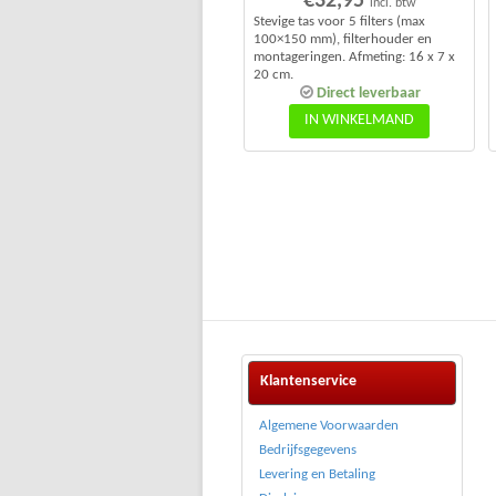
€
32,95
incl. btw
Stevige tas voor 5 filters (max
100×150 mm), filterhouder en
montageringen. Afmeting: 16 x 7 x
20 cm.
Direct leverbaar
IN WINKELMAND
Klantenservice
Algemene Voorwaarden
Bedrijfsgegevens
Levering en Betaling