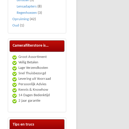
Lensball
(3)
Lensadapters
(8)
Regenhoezen
(3)
Opruiming
(42)
Oud
(1)
Camerafilterstore is…
Groot Assortiment
Veilig Betalen
Lage Verzendkosten
Snel Thuisbezorgd
Levering uit Voorraad
Persoonlijk Advies
Kennis & Knowhow
14 Dagen Bedenktijd
2 jaar garantie
Tips en trucs