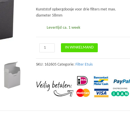
Kunststof opbergdoosje voor drie filters met max.
diameter 58mm
Levertijd ca. 1 week
Marumi
IN WINKELMAND
Filterdoosje
voor
3
SKU:
162605
Categorie:
Filter Etuis
Filters
(tot
58mm)
aantal