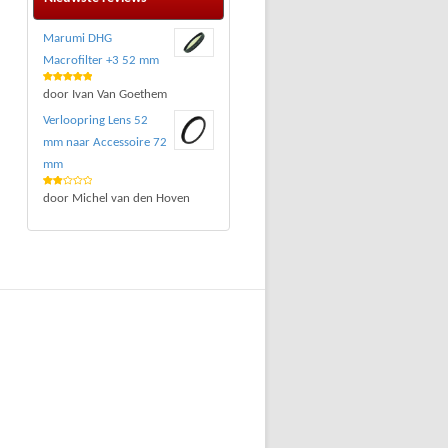
Marumi DHG
Macrofilter +3 52 mm
Waardering
door Ivan Van Goethem
5
uit 5
Verloopring Lens 52
mm naar Accessoire 72
mm
Waar
door Michel van den Hoven
deri
ng
2
uit 5