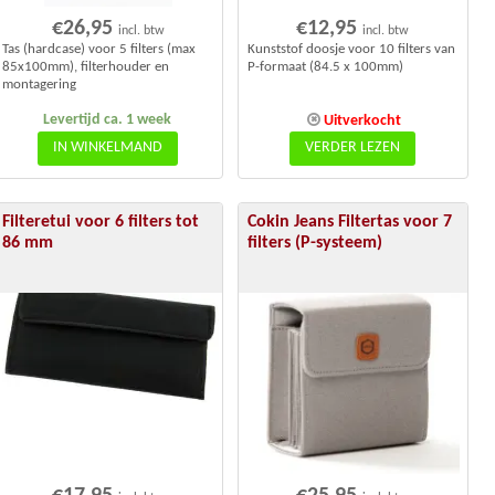
€
26,95
€
12,95
incl. btw
incl. btw
Tas (hardcase) voor 5 filters (max
Kunststof doosje voor 10 filters van
85x100mm), filterhouder en
P-formaat (84.5 x 100mm)
montagering
Levertijd ca. 1 week
Uitverkocht
IN WINKELMAND
VERDER LEZEN
Filteretui voor 6 filters tot
Cokin Jeans Filtertas voor 7
86 mm
filters (P-systeem)