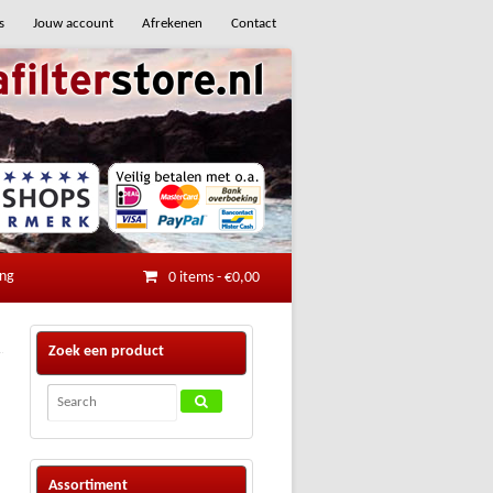
s
Jouw account
Afrekenen
Contact
ing
0 items
-
€
0,00
Zoek een product
Assortiment