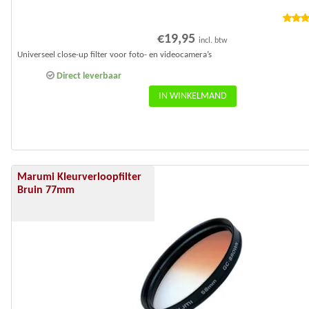
Waard
€
19,95
incl. btw
ng
4.
uit 
Universeel close-up filter voor foto- en videocamera’s
Direct leverbaar
IN WINKELMAND
Marumi Kleurverloopfilter
Aanbieding!
Bruin 77mm