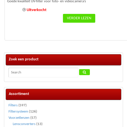
prijs
prijs
Goede kwaliteit UV-filter voor foto- en videocamera’s
was:
is:
Uitverkocht
€14,95.
€11,00.
VERDER LEZEN
Zoek een product
Assortiment
Filters
(597)
Filtersysteem
(126)
Voorzetlenzen
(57)
Lensconverters
(13)