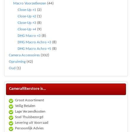
Macro Voorzetlenzen
(44)
Close-Up +1
(2)
Close-Up +2
(1)
Close-Up +3
(8)
Close-Up +4
(9)
DHG Macro +3
(8)
DHG Macro Achro +3
(8)
DHG Macro Achro +5
(8)
Camera Accessoires
(332)
Opruiming
(42)
Oud
(1)
Camerafilterstore is…
Groot Assortiment
Veilig Betalen
Lage Verzendkosten
Snel Thuisbezorgd
Levering uit Voorraad
Persoonlijk Advies