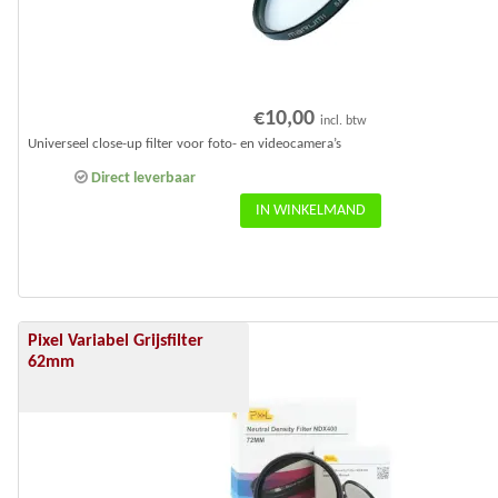
€
10,00
incl. btw
Universeel close-up filter voor foto- en videocamera’s
Direct leverbaar
IN WINKELMAND
Pixel Variabel Grijsfilter
Aanbieding!
62mm