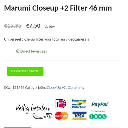
Marumi Closeup +2 Filter 46 mm
Oorspronkelijke
Huidige
€
15,95
€
7,50
incl. btw
prijs
prijs
Universeel close-up filter voor foto- en videocamera’s
was:
is:
Direct leverbaar
€15,95.
€7,50.
Marumi
IN WINKELMAND
Closeup
+2
Filter
SKU:
151246
Categorieën:
Close-Up +2
,
Opruiming
46
mm
aantal