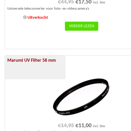
Oorspronkelijke
Huidige
€
44,95
€
17,50
incl. btw
prijs
prijs
Universele teleconverter voor foto- en videocamera’s
was:
is:
Uitverkocht
€44,95.
€17,50.
VERDER LEZEN
Marumi UV Filter 58 mm
Aanbieding!
Oorspronkelijke
Huidige
€
14,95
€
11,00
incl. btw