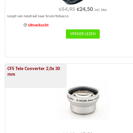
Oorspronkelijke
Huidige
€
54,95
€
24,50
incl. btw
prijs
prijs
Loopt van neutraal naar bruin/tobacco
was:
is:
Uitverkocht
€54,95.
€24,50.
VERDER LEZEN
CFS Tele Converter 2,0x 30
Aanbieding!
mm