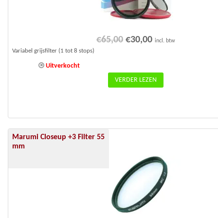
Oorspronkelijke
Huidige
€
65,00
€
30,00
incl. btw
prijs
prijs
Variabel grijsfilter (1 tot 8 stops)
was:
is:
Uitverkocht
€65,00.
€30,00.
VERDER LEZEN
Marumi Closeup +3 Filter 55
mm