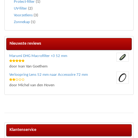
Protect-filter
(1)
UV-filter
(2)
Voorzetlens
(3)
Zonnekap
(1)
Nieuwste reviews
Marumi DHG Macrofilter +3 52 mm
Waardering
door Ivan Van Goethem
5
uit 5
Verloopring Lens 52 mm naar Accessoire 72 mm
Waar
door Michel van den Hoven
deri
ng
2
uit 5
Klantenservice