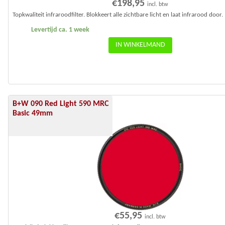
€
198,95
incl. btw
Topkwaliteit infraroodfilter. Blokkeert alle zichtbare licht en laat infrarood door.
Levertijd ca. 1 week
IN WINKELMAND
B+W 090 Red Light 590 MRC
Basic 49mm
€
55,95
incl. btw