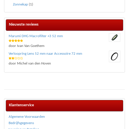
Zonnekap
(1)
Nieuwste reviews
Marumi DHG Macrofilter +3 52 mm
Waardering
door Ivan Van Goethem
5
uit 5
Verloopring Lens 52 mm naar Accessoire 72 mm
Waar
door Michel van den Hoven
deri
ng
2
uit 5
Klantenservice
Algemene Voorwaarden
Bedrijfsgegevens