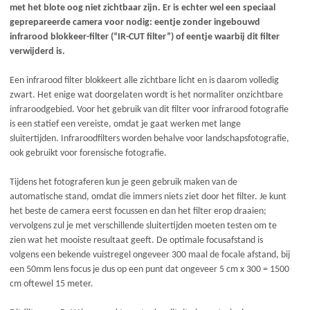
met het blote oog niet zichtbaar zijn. Er is echter wel een speciaal
geprepareerde camera voor nodig: eentje zonder ingebouwd
infrarood blokkeer-filter (“IR-CUT filter”) of eentje waarbij dit filter
verwijderd is.
Een infrarood filter blokkeert alle zichtbare licht en is daarom volledig
zwart. Het enige wat doorgelaten wordt is het normaliter onzichtbare
infraroodgebied. Voor het gebruik van dit filter voor infrarood fotografie
is een statief een vereiste, omdat je gaat werken met lange
sluitertijden. Infraroodfilters worden behalve voor landschapsfotografie,
ook gebruikt voor forensische fotografie.
Tijdens het fotograferen kun je geen gebruik maken van de
automatische stand, omdat die immers niets ziet door het filter. Je kunt
het beste de camera eerst focussen en dan het filter erop draaien;
vervolgens zul je met verschillende sluitertijden moeten testen om te
zien wat het mooiste resultaat geeft. De optimale focusafstand is
volgens een bekende vuistregel ongeveer 300 maal de focale afstand, bij
een 50mm lens focus je dus op een punt dat ongeveer 5 cm x 300 = 1500
cm oftewel 15 meter.