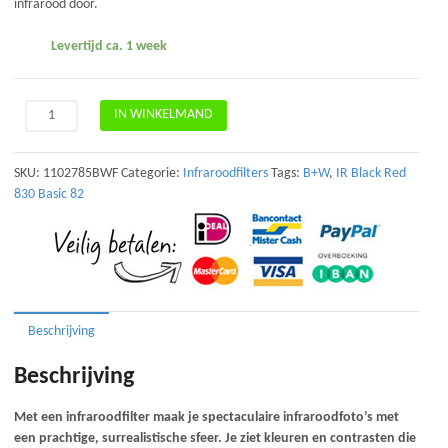
infrarood door.
Levertijd ca. 1 week
B+W
IN WINKELMAND
093
IR
Black
SKU:
1102785BWF
Categorie:
Infraroodfilters
Tags:
B+W
,
IR Black Red
Red
830 Basic 82
830
Basic
82mm
aantal
Beschrijving
Beschrijving
Met een infraroodfilter maak je spectaculaire infraroodfoto’s met
een prachtige, surrealistische sfeer. Je ziet kleuren en contrasten die