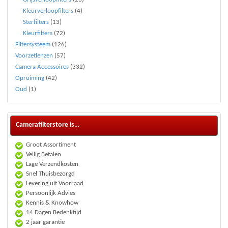
Kleurverloopfilters
(4)
Sterfilters
(13)
Kleurfilters
(72)
Filtersysteem
(126)
Voorzetlenzen
(57)
Camera Accessoires
(332)
Opruiming
(42)
Oud
(1)
Camerafilterstore is…
Groot Assortiment
Veilig Betalen
Lage Verzendkosten
Snel Thuisbezorgd
Levering uit Voorraad
Persoonlijk Advies
Kennis & Knowhow
14 Dagen Bedenktijd
2 jaar garantie